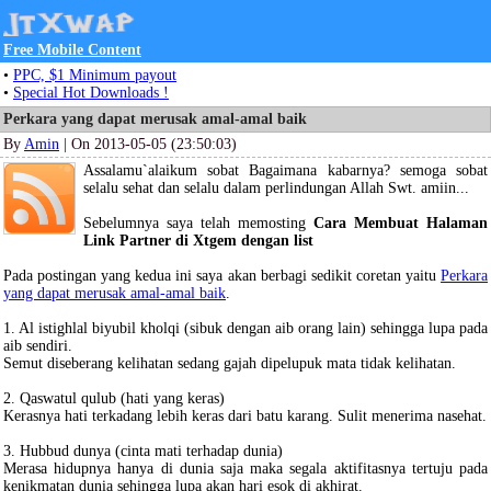
Free Mobile Content
•
PPC, $1 Minimum payout
•
Special Hot Downloads !
Perkara yang dapat merusak amal-amal baik
By
Amin
| On 2013-05-05 (23:50:03)
Assalamu`alaikum sobat Bagaimana kabarnya? semoga sobat
selalu sehat dan selalu dalam perlindungan Allah Swt. amiin...
Sebelumnya saya telah memosting
Cara Membuat Halaman
Link Partner di Xtgem dengan list
Pada postingan yang kedua ini saya akan berbagi sedikit coretan yaitu
Perkara
yang dapat merusak amal-amal baik
.
1. Al istighlal biyubil kholqi (sibuk dengan aib orang lain) sehingga lupa pada
aib sendiri.
Semut diseberang kelihatan sedang gajah dipelupuk mata tidak kelihatan.
2. Qaswatul qulub (hati yang keras)
Kerasnya hati terkadang lebih keras dari batu karang. Sulit menerima nasehat.
3. Hubbud dunya (cinta mati terhadap dunia)
Merasa hidupnya hanya di dunia saja maka segala aktifitasnya tertuju pada
kenikmatan dunia sehingga lupa akan hari esok di akhirat.