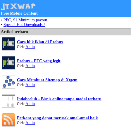
Free Mobile Content
•
PPC, $1 Minimum payout
•
Special Hot Downloads !
Artikel terbaru
Cara klik iklan di Probux
Amin
Oleh:
Probux - PTC yang legit
Amin
Oleh:
Cara Membuat Sitemap di Xtgem
Amin
Oleh:
Indoboclub - Bisnis online tanpa modal terbaru
Amin
Oleh:
Perkara yang dapat merusak amal-amal baik
Amin
Oleh: