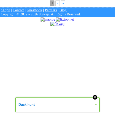
1
2
»
^Top^
|
Contact
|
Guestbook
|
Partners
|
Blog
Copyright © 2012 - 2026
Jtxwap
. All Rights Reserved.
»
Duck hunt